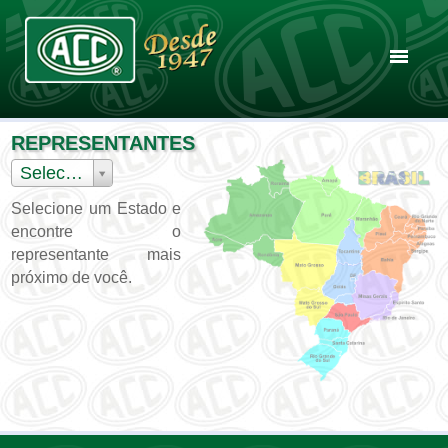
×
Selecione um Idioma
Português
Home
REPRESENTANTES
Español
Selecione um Estado
A Empresa
English
Selecione um Estado e
encontre o
Produtos
representante mais
próximo de você.
Representantes
Curiosidades
Eventos
Contato