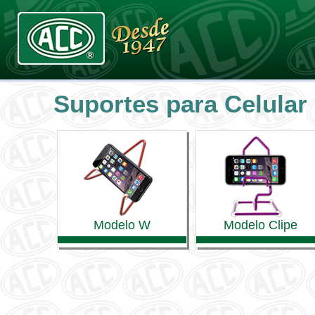
Home
Suportes para Celular
A Empresa
Produtos
Representantes
Modelo W
Modelo Clipe
Curiosidades
Eventos
Contato