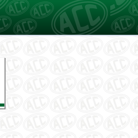
Selecione um Idioma
Português
Español
English